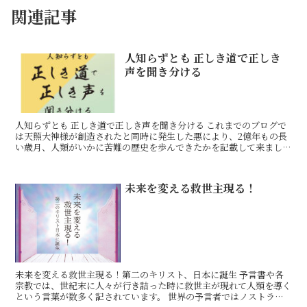
関連記事
人知らずとも 正しき道で正しき
声を聞き分ける
人知らずとも 正しき道で正しき声を聞き分ける これまでのブログで
は天照大神様が創造されたと同時に発生した悪により、2億年もの長
い歳月、人類がいかに苦難の歴史を歩んできたかを記載して来まし
た。 2022年2月11日、神々の皆様、神霊界の皆様、
未来を変える救世主現る！
未来を変える救世主現る！第二のキリスト、日本に誕生 予言書や各
宗教では、世紀末に人々が行き詰った時に救世主が現れて人類を導く
という言葉が数多く記されています。 世界の予言者ではノストラダ