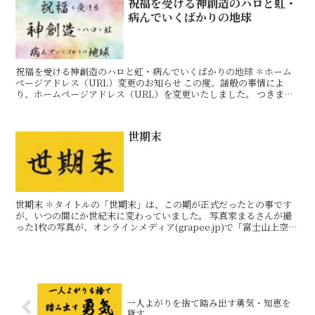
祝福を受ける神創造のハロと虹・
病んでいくばかりの地球
祝福を受ける神創造のハロと虹・病んでいくばかりの地球 ✽ホーム
ページアドレス（URL）変更のお知らせ この度、諸般の事情によ
り、ホームページアドレス（URL）を変更いたしました。 つきまし
ては、下記の新アドレス（URL）への変更をお願いいた
世期末
世期末 ✽タイトルの「世期末」は、この期が正式だったとの事です
が、いつの間にか世紀末に変わっていました。 写真家まるさんが撮
った1枚の写真が、オンラインメディア(grapee.jp)で「富士山上空の
『世紀末感』がヤバイ」と話題になりました。
一人よがりを捨て踏み出す勇気・知恵を
貸す