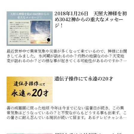
ムス、エドガー・ケイシ、ジーン・ディクソン三方が最もす
2018年1月26日 天照大神様を初
め3042神からの重大なメッセー
ジ！
最近世界中で異常気象や災害が多くなって来ているので、神様にお聞
きしてみました。 氷河期が訪れるのか？灼熱の地獄なのか？天変地
変が訪れるのか？どの様な事が起きてくる可能性があるのですか？
と。 神様は、天変地変とのお答えが返って来ました。天変地
遺伝子操作にて永遠の20才
善の成層圏に戻った地球 今年は今までにない猛暑日が続き、この異
常気象はどうなっているの？と不安ながらもどうする事も出来ず、こ
の暑さに耐え忍んでいる現状が続いて居ます。あるテレビチャンネル
では、南海トラフ巨大地震注意と正々堂々と国民の不安を仰