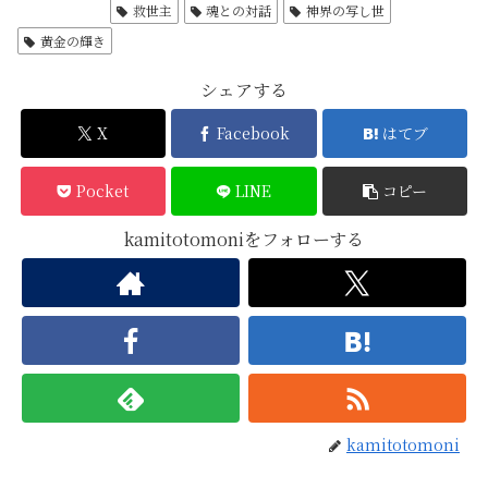
神の予言
救世主
魂との対話
神界の写し世
黄金の輝き
シェアする
X
Facebook
はてブ
Pocket
LINE
コピー
kamitotomoniをフォローする
kamitotomoni