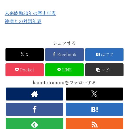
未来波動20年の歴史年表
神様との対話年表
シェアする
X
Facebook
はてブ
Pocket
LINE
コピー
kamitotomoniをフォローする