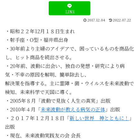
LINE
2017.12.04
2022.07.22
・昭和２２年12月１８日生まれ
・射手座・O型・福井県出身
・30年前より主婦のアイデアで、困っているものを商品化
し、ヒット商品を続出させる。
・20年前、波動に出会い、独自の発想・研究により病
気・不幸の原因を解明、簡単除去し、
解決策を指導する。主に霊障・菌・ウイルスを未来波動で
検知、未来科学で天国に導く。
・2005年８月「波動で見抜く人生の真実」出版
・2010年４月「
未来波動が教える病気の正体
」出版
・２０１７年１２月１８日「
新しい世界 神とともに！
」
出版
・現在、未来波動実践友の会 会長