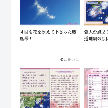
４回も花を添えて下さった鳳
強大台風２
凰様！
道地震の原
2018.09.15