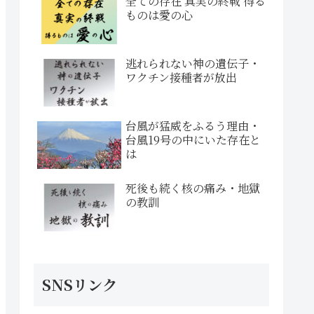
全ての存在 真実の終戦 得る
ものは愛の心
逃れられない神の遺伝子・
ワクチン接種者が放出
台風が猛威をふるう理由・
台風19号の中にいた存在と
は
死後も続く核の痛み・地獄
の教訓
SNSリンク