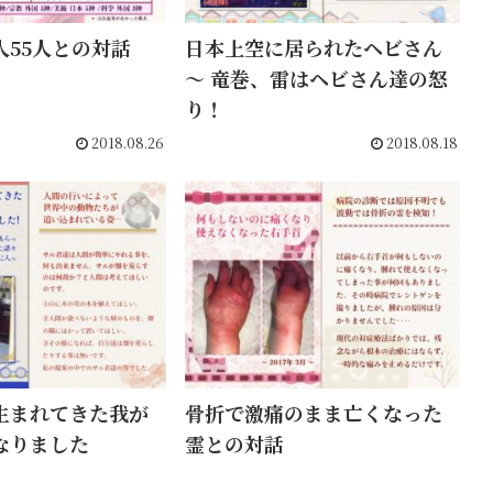
人55人との対話
日本上空に居られたヘビさん
〜 竜巻、雷はヘビさん達の怒
り！
2018.08.26
2018.08.18
生まれてきた我が
骨折で激痛のまま亡くなった
なりました
霊との対話