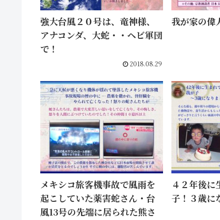
強大台風２０号は、竜神様、
我が家の偉
アナコンダ、大蛇・・ヘビ軍団
で！
2018.08.29
メキシコ旅客機事故で風雨を
４２年後に
起こしていた薬害蛇さん・台
子！３歳に
風13号の先端に居られた熊さ