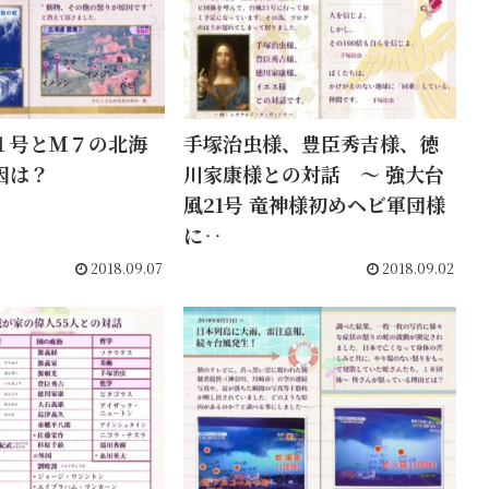
１号とＭ７の北海
手塚治虫様、豊臣秀吉様、徳
因は？
川家康様との対話 〜 強大台
風21号 竜神様初めヘビ軍団様
に‥
2018.09.07
2018.09.02