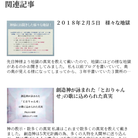
関連記事
２０１８年２月５日 様々な地獄
先日神様より地獄の真実を教えて戴いたので、地獄にはどの様な地獄
があるのかお聞きしてみました。 私も以前ブログを書いていて、奥
の奥が見える様になってしまってから、３年半書いていた３箇所のブ
ログが開けなくなってしまいました。その３年半は、ご先祖
創造神が詠まれた「とおりゃん
せ｣の歌に込められた真実
神の教示・数多くの真実 私達はこれまで数多くの真実を教えて戴き
ました。 創造神は5次元計画の為、多くの人物を人間界に送り込ん