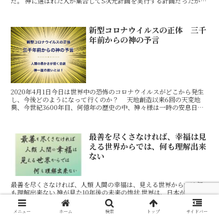
だ。 神に選ばれた人が集合して5次元計画を実行する計画だったが、
人間界に来ると多くが名誉欲、金銭欲、サタンにそそのか
新型コロナウイルスの正体 三千
年前からの神の予言
2020年4月1日今日は世界中の恐怖のコロナウイルスがどこから発生
し、今後どのようになって行くのか？ 天地創造以来6回の天変地
異、今世紀3600年目、何億年の歴史の中、神々様は一時の安息日も
ない程人類の暴走は止まらず、神の御使いとしてアブラハム、モー
ゼ、釈迦、イエス、マホメット・・などを通して指導もしましたが、
今となっては徒労となってしまいました。現在世界は創造神の3000
最善を尽くさなければ、幸福は見
年前の予言通り進んでいます。終息出来る日は、自分達人類が今まで
える世界からでは、何も理解出来
良かれとやって来た楽と強欲が如何に宇宙を汚し、地球を汚し、人類
を汚し、動物、草木に至るまで毒を撒き散らしてきたか！が反省出来
ない
るまで終わらないそうです。 コロナウイルスに対抗できる遺伝子を
持っているのは、アブラハムの子孫人類の40％の方々、そして薬や
化学化合物で汚されていなく、持病のない方々ということです。又日
最善を尽くさなければ、人類 人間の幸福は、見える世界からでは何
本人はアブラハムの子孫は少なく、しかし創造神の御霊分けされた7
も理解出来ない 神が見た10年後の未来の惨状 世界は、日本が人類の
神（神皇産霊神、大国主命、国常立尊、須佐鳴尊・・）の子孫の方が
発祥地、神の国と分かっていながら、我よし、強欲のサタンに操られ
断然多いのでもっと強い遺伝子になっているとの事です。 しかし、
神を亡き者にしてきました。今回のワクチン騒動も、世
せっかく最高の遺伝子を戴いている日本人なのに、石油由来の薬を保
メニュー
ホーム
検索
トップ
サイドバー
健医療で浴びるほど飲まされて、身体に蓄積され寝たきり医療が世界