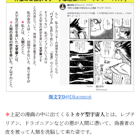
顔文字D
@Dkaomoji
✽
上記の漫画の中に出てくる
トカゲ型宇宙人
とは、レプテ
リアン、ドラゴニアンなどの悪が人間に憑いて、偽善者の
皮を被って人類を洗脳して来た姿です。