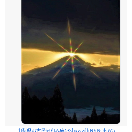
山梨県の古民家和み庵
@ZbxwwlhNVNQlsW5