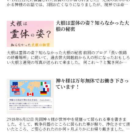
かる神様のお話では、3回お亡くなりになりましたが、現界では命を
つないでもらえたという世にも不思議な方が居られま
大根は霊体の姿？知らなかった大
根の秘密
大根は霊体の姿？知らなかった大根の秘密 前回のブログ「長い旅路
の終着場所」に続いて、過去世大岡越前から人の形になったおもしろ
い大根３連発の写真が送られて来ました。 何これ～？と驚き何か憑
いているのかも？と思い神様にお聞きしてみることにしまし
神々様は万年無休でお働き下さっ
ています！
2918年6月12日 先回神々様が世界中を見廻って居られる事を書きま
した。そして、戦争兵器のところに居られた事が解り、浄化させて頂
いたところ、ご安心されたのか何ヶ月ぶりかにお帰り戴きました。５
月２７日の事でした。６月に入っても変わらず我が家