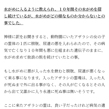
水がめに入るように教えられ、１０年間その水がめを探
し続けているが、水がめがどの様なものか分からないとの
事でした。
神様に訳をお聞きすると、動物園にいたアザラシの女の子
の霊体の１匹に膀胱、尿道の悪を入れられたので、その病
気で亡くなり１０年間も悪に仕組まれた遺伝子のままに、
水がめ求めて放浪の旅を続けていたとの事。
もし水がめに悪が入った水を飲むと膀胱、尿道が悪くなっ
て来る事になります。入ったアザラシの霊魂は、入った人
が死ぬまで外に出る事がなく、その人が亡くなるとその人
から出て又誰かに入り永遠に死ぬ事は無いそうです。
ここに来たアザラシの霊は、良い子だったけれど病気の遺