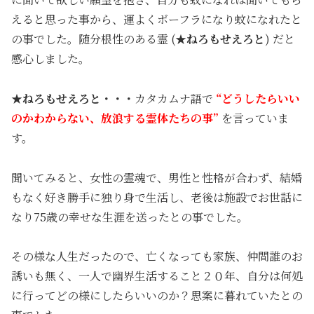
えると思った事から、運よくボーフラになり蚊になれたと
の事でした。随分根性のある霊 (
★ねろもせえろと
) だと
感心しました。
★
ねろもせえろと・・・
カタカムナ語で
“どうしたらいい
のかわからない、放浪する霊体たちの事”
を言っていま
す。
聞いてみると、女性の霊魂で、男性と性格が合わず、結婚
もなく好き勝手に独り身で生活し、老後は施設でお世話に
なり75歳の幸せな生涯を送ったとの事でした。
その様な人生だったので、亡くなっても家族、仲間誰のお
誘いも無く、一人で幽界生活すること２０年、自分は何処
に行ってどの様にしたらいいのか？思案に暮れていたとの