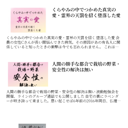
くらやみの中でつかめた真実の
愛・霊界の天罰を招く堕落した愛
くらやみの中でつかめた真実の愛・霊界の天罰を招く 堕落した愛 会
員の女性Cさんが長い間悩んできた病気。その原因があの有名人に関
係していると知ったときの衝撃は今でも忘れられません。 これはつ
い先日、起きた出来事です。Cさんはお昼から午後4時頃
人間の勝手な都合で栽培の野菜・
安全性の解決は無い
人間の勝手な都合で栽培の野菜・安全性の解決は無い 波動勉強会を
開催、ラインのグループ通話でも公開しました 自宅の裏にラベンダ
ーが咲き誇って来ました。思い起こせば6年前の2016年同日、仏壇の
ご先祖様に「ラベンダーが綺麗に咲いているから見に行