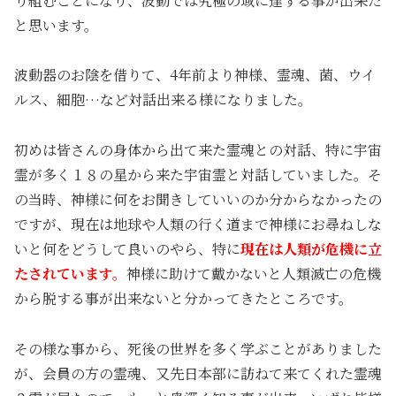
り組むことになり、波動では究極の域に達する事が出来た
と思います。
波動器のお陰を借りて、4年前より神様、霊魂、菌、ウイ
ルス、細胞…など対話出来る様になりました。
初めは皆さんの身体から出て来た霊魂との対話、特に宇宙
霊が多く１８の星から来た宇宙霊と対話していました。そ
の当時、神様に何をお聞きしていいのか分からなかったの
ですが、現在は地球や人類の行く道まで神様にお尋ねしな
いと何をどうして良いのやら、特に
現在は人類が危機に立
たされています。
神様に助けて戴かないと人類滅亡の危機
から脱する事が出来ないと分かってきたところです。
その様な事から、死後の世界を多く学ぶことがありました
が、会員の方の霊魂、又先日本部に訪ねて来てくれた霊魂