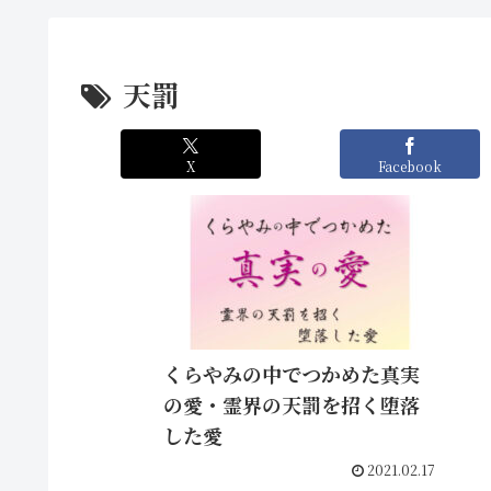
天罰
X
Facebook
くらやみの中でつかめた真実
の愛・霊界の天罰を招く堕落
した愛
2021.02.17