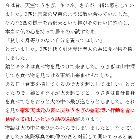
今は昔、天竺でうさぎ、キツネ、さるが一緒に暮らしてい
ました。3匹は菩薩の兄弟のように敬い合っていました。
そんな3匹の様子を帝釈天という神がその行いに感心し、
本当に仏の心を持って居るのか試すため、
「貧しく身寄りのない自分を養ってほしい」
と言いました。3匹は快く引き受け老人の為に食べ物を探
しました。
猿とキツネは食べ物を見つけて来ました。うさぎは山中探
しても食べ物を見つける事が出来ませんでした。
ある日「食事を探してくるので火を起こしてほしい」と言
ったので、猿とキツネが火を起こすと、うさぎは自分自身
を食べてもらおうと火の中へ飛び込もうとしました。それ
を見た
帝釈天は元の姿に戻りうさぎの慈悲深い行動を皆に
見習ってほしいという話の逸話
があります。
物語は火の中に飛び込み死んでしまいましたと、なってい
ましたが実際写真の映像の3匹と対話して聞いてみると前