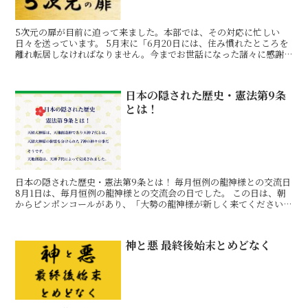
5次元の扉が目前に迫って来ました。本部では、その対応に忙しい
日々を送っています。 5月末に「6月20日には、住み慣れたところを
離れ転居しなければなりません。今までお世話になった諸々に感謝
して下さい」と、全ての小動物に伝達の神よりメッセージが
日本の隠された歴史・憲法第9条
とは！
日本の隠された歴史・憲法第9条とは！ 毎月恒例の龍神様との交流日
8月1日は、毎月恒例の龍神様との交流会の日でした。 この日は、朝
からピンポンコールがあり、「大勢の龍神様が新しく来てくださいま
す」との嬉しいお知らせが。 先回、アマゾンから6
神と悪 最終後始末とめどなく