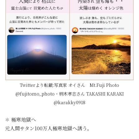
Twitterより転載:写真家 オイさん Mt.Fuji Photo
@fujitomo_photo・柄木孝志さん TAKASHI KARAKI
@karakky0918
✽ 極寒地獄へ
元人間サタン100万人極寒地獄へ誘う。