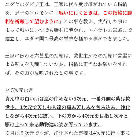
ユダヤのダビデ王は、王家に代々受け継がれている指輪
を、息子のソロモンに
「戦いに行くときは、この指輪に勝
利を祈願して望むように」
との事を教え、実行した事に
よって戦いはいつでも勝利に導かれ、エルサレム宮殿まで
建立し、ユダヤ国で最高の栄華を極める事ができました。
王家に伝わる六芒星の指輪は、救世主がその指輪に言霊に
よる呪文を入魂していた為、指輪に正当なお願いをすれ
ば、その力が反映されたとの事です。
✽ 5次元の月
真ん中の白い所は悪の住めない5次元、一番外側の紫は救
世主、3次元で苦しむ人達の痛み苦しみを包み込み、浄化
しながら4次元に誘い、下の方から4次元を目指し次々と
駆け上って来る動物達の姿が写っています。
※月は５次元ですが、浄化された霊魂は4次元に行く事に