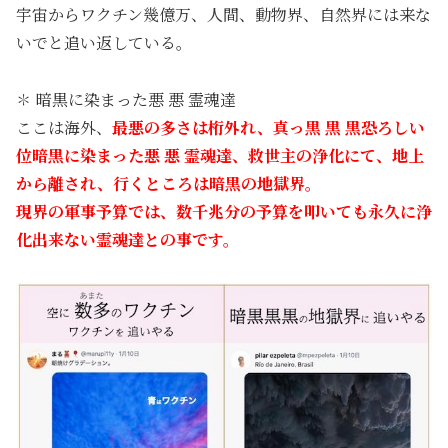
宇宙からワクチン幾億万、人間、動物界、自然界には来な
いでと追い返している。
✽ 暗黒に染まった悪 悪 霊魂達
ここは海外、
最悪の多さは桁外れ、真っ黒 黒 黒恐ろしい
位暗黒に染まった悪 悪 霊魂達、救世主の浄化にて、地上
から離され、行くところは暗黒の地獄界。
現界の軍事予算では、数千兆分の予算を叩いても永久に浄
化出来ない霊魂達との事です。