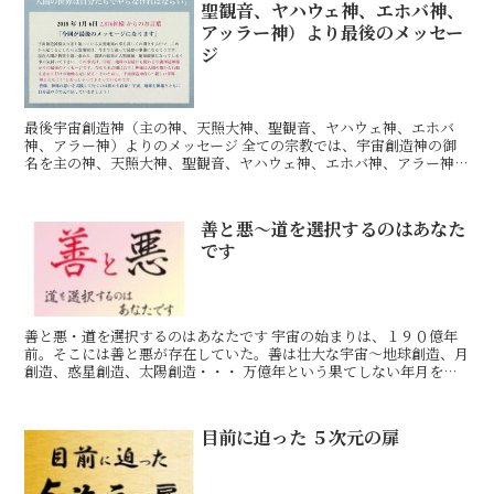
聖観音、ヤハウェ神、エホバ神、
アッラー神）より最後のメッセー
ジ
最後宇宙創造神（主の神、天照大神、聖観音、ヤハウェ神、エホバ
神、アラー神）よりのメッセージ 全ての宗教では、宇宙創造神の御
名を主の神、天照大神、聖観音、ヤハウェ神、エホバ神、アラー神な
どと国や地域で呼び名の違いがありますが、宗教創設者の方々
善と悪～道を選択するのはあなた
です
善と悪・道を選択するのはあなたです 宇宙の始まりは、１９０億年
前。そこには善と悪が存在していた。善は壮大な宇宙～地球創造、月
創造、惑星創造、太陽創造・・・ 万億年という果てしない年月をか
けて、来る日も来る日も創造の歴史。一方で悪は万億年とい
目前に迫った ５次元の扉