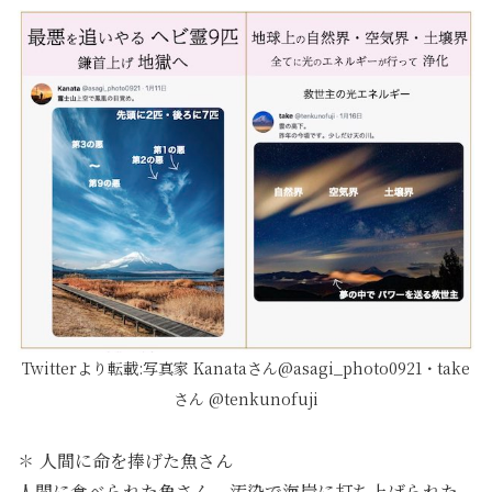
Twitterより転載:写真家 Kanataさん@asagi_photo0921・take
さん @tenkunofuji
✽ 人間に命を捧げた魚さん
人間に食べられた魚さん、汚染で海岸に打ち上げられた