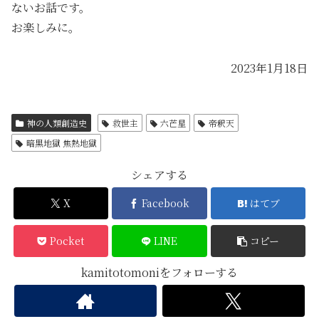
ないお話です。
お楽しみに。
2023年1月18日
神の人類創造史
救世主
六芒星
帝釈天
暗黒地獄 焦熱地獄
シェアする
X
Facebook
はてブ
Pocket
LINE
コピー
kamitotomoniをフォローする