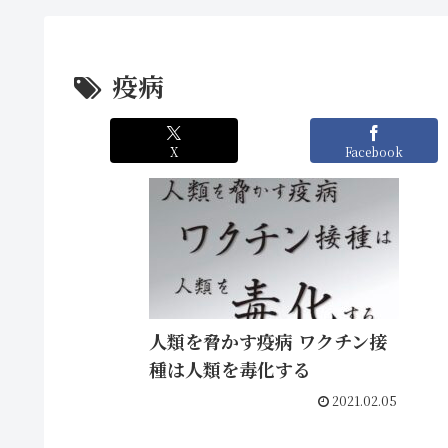
疫病
X
Facebook
人類を脅かす疫病 ワクチン接
種は人類を毒化する
2021.02.05