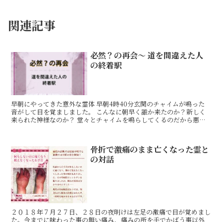
関連記事
必然？の再会〜 道を間違えた人
の終着駅
早朝にやってきた意外な霊体 早朝4時40分玄関のチャイムが鳴った
音がして目を覚ましました。 こんなに朝早く誰か来たのか？新しく
来られた神様なのか？ 堂々とチャイムを鳴らしてくるのだから悪い
人ではないだろうが、玄関まで行ったけれど開ける勇気は
骨折で激痛のまま亡くなった霊と
の対話
２０１８年７月２７日、２８日の夜明けは左足の激痛で目が覚めまし
た。今までに味わった事の無い痛み、痛みの所を手でかばう事以外