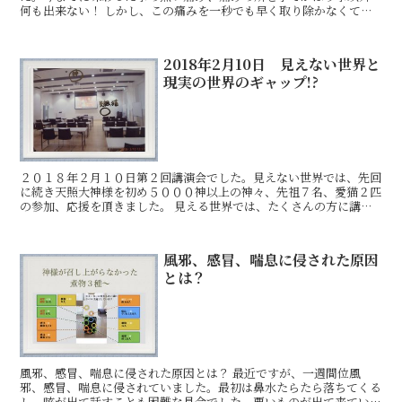
何も出来ない！ しかし、この痛みを一秒でも早く取り除かなくて
は、生きた心地もしない激痛！余りの痛さにパニックになりなが
2018年2月10日 見えない世界と
現実の世界のギャップ!?
２０１８年２月１０日第２回講演会でした。見えない世界では、先回
に続き天照大神様を初め５０００神以上の神々、先祖７名、愛猫２匹
の参加、応援を頂きました。 見える世界では、たくさんの方に講演
の案内はお知らせさせて頂いたとは思っていましたが、皆さ
風邪、感冒、喘息に侵された原因
とは？
風邪、感冒、喘息に侵された原因とは？ 最近ですが、一週間位風
邪、感冒、喘息に侵されていました。最初は鼻水たらたら落ちてくる
し、咳が出て話すことも困難な具合でした。悪いものが出て来ている