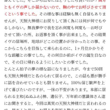
答えでした。そこから出るにはどうしたら良いのか？
両方
ともイヴの声しか届かないので、胸の中でお呼びさせて頂
くという事でした。
その様な事は経験も無く自信もありま
せんが、天照大神様にお戻りして頂く為には何が何でもや
るしかない。無我夢中で我を忘れ何度も何度も…お呼び
させて頂いた所、お返事を頂く事が出来ました。その結果
イヴの居場所、地球がどこの位置かが分かったとの事、そ
こからこちらを目指して来られるのに、1ヶ月位かかりそ
うな距離との事でした。その何日か前がイヴの誕生日なの
で、その日に帰れるようにしたいとの事でした。
とんとん拍子の夢の様な話になりましたが、今まで50回
も天照大神様だと名のられて居るので、この話も悪が勝手
に話を合わせているとも限りません。100％信じ歓声を上
げて喜びたいのですが、一抹の不安があります。本部に居
られる主和(ぬぬふわ)神、遺伝子、万年前の意識体さん達
にお聞きすると、今回は真実の天照大神様だと言われるの