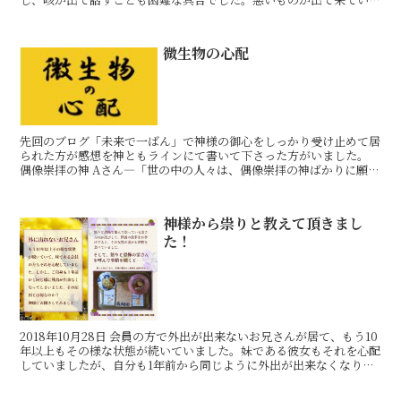
から在り難い思って浄化するしかない！と思っていました。
微生物の心配
先回のブログ「未来で一ばん」で神様の御心をしっかり受け止めて居
られた方が感想を神ともラインにて書いて下さった方がいました。
偶像崇拝の神 Aさん―「世の中の人々は、偶像崇拝の神ばかりに願っ
ていますね。多くの人はそれに気付く事無く、当たり前の
神様から祟りと教えて頂きまし
た！
2018年10月28日 会員の方で外出が出来ないお兄さんが居て、もう10
年以上もその様な状態が続いていました。妹である彼女もそれを心配
していましたが、自分も1年前から同じように外出が出来なくなりま
した。彼女は15年間手の平いっぱいの薬を飲み