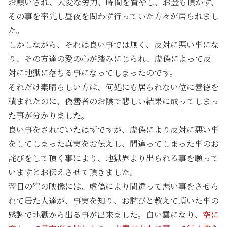
お願いされ、大変な労力、時間を費やし、お金も頂かず、
その事を率先し昼夜を問わず行っていた方々が居られまし
た。
しかしながら、それは良い事では無く、反対に悪い事にな
り、その方達の愛の心が踏みにじられ、虚偽によって反
対に地獄に落ちる事になってしまったのです。
それだけ素晴らしい方は、何処にも居られない位に善徳を
積まれたのに、偽善者のお陰で悲しい結果に成ってしまっ
た事が分かりました。
良い事をされていたはずですが、虚偽により反対に悪い事
をしてしまった真実をお伝えし、間違ってしまった事のお
詫びをして頂く事により、地獄界より出られる事を願って
いますとお伝えさせて頂きました。
翌日の空の映像には、虚偽により間違って悪い事をさせら
れて居た人達が、事実を知り、お詫びと教えて頂いた事の
感謝で地獄から出る事が出来ました。白い雲になり、
空に