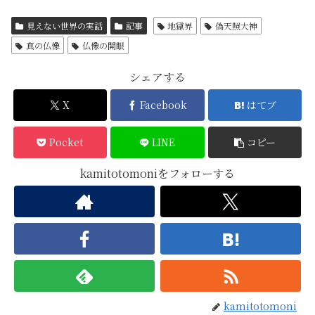
見えない世界の実話
記事
地獄界
偽天照大神
真の仏像
仏像の開眼
シェアする
X
Facebook
はてブ
Pocket
LINE
コピー
kamitotomoniをフォローする
kamitotomoni