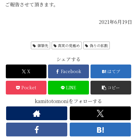
ご報告させて頂きます。
2021年6月19日
神の予言
御筆先
真実の見極め
偽りの拡散
シェアする
X
Facebook
はてブ
Pocket
LINE
コピー
kamitotomoniをフォローする