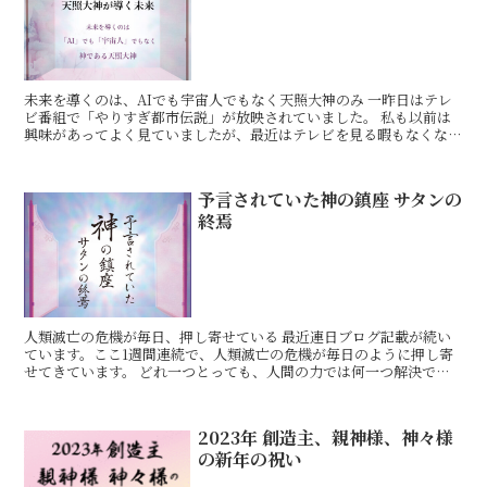
未来を導くのは、AIでも宇宙人でもなく天照大神のみ 一昨日はテレ
ビ番組で「やりすぎ都市伝説」が放映されていました。 私も以前は
興味があってよく見ていましたが、最近はテレビを見る暇もなくなっ
ていた中、会員の方からの情報で見せて頂く事が出来まし
予言されていた神の鎮座 サタンの
終焉
人類滅亡の危機が毎日、押し寄せている 最近連日ブログ記載が続い
ています。ここ1週間連続で、人類滅亡の危機が毎日のように押し寄
せてきています。 どれ一つとっても、人間の力では何一つ解決でき
るものはありません。そして、どこにどれだけ何が発生して
2023年 創造主、親神様、神々様
の新年の祝い