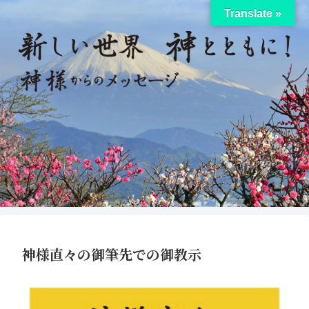
Translate »
神様直々の御筆先での御教示