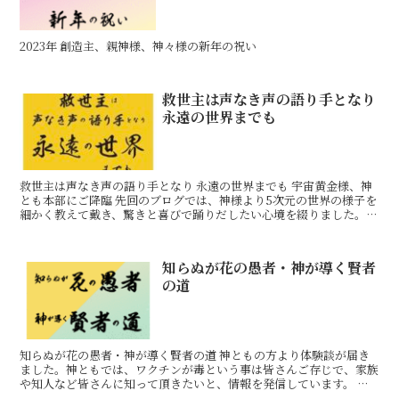
2023年 創造主、親神様、神々様の新年の祝い
救世主は声なき声の語り手となり
永遠の世界までも
救世主は声なき声の語り手となり 永遠の世界までも 宇宙黄金様、神
とも本部にご降臨 先回のブログでは、神様より5次元の世界の様子を
細かく教えて戴き、驚きと喜びで踊りだしたい心境を綴りました。神
様は、人類の喜ぶ姿を胸に描いて実行して下さいます。
知らぬが花の愚者・神が導く賢者
の道
知らぬが花の愚者・神が導く賢者の道 神ともの方より体験談が届き
ました。神ともでは、ワクチンが毒という事は皆さんご存じで、家族
や知人など皆さんに知って頂きたいと、情報を発信しています。 皆
さんもご苦労されて居られると思いますが、長年新聞、テレ