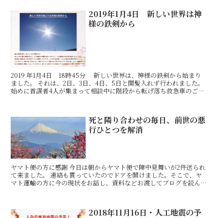
2019年1月4日 新しい世界は神
様の鉄剣から
2019 年1月4日 18時45分 新しい世界は、神様の鉄剣から始まり
ました。 それは、2日、3日、4日、5日と間髪入れず行われました。
始めに首謀者4人が集まって相談中に階段から転げ落ち救急車のご厄
介に。これで恐怖を感じた首謀者達は、計画
死と隣り合わせの毎日、前世の悪
行ひとつを解消
ヤマト便の方に感謝 今日は朝からヤマト便で陣中見舞いが2件送られ
て来ました。 連絡も貰っていたのでドアを開けました。そこで、ヤ
マト運輸の方に今の現状をお話し、資料などお渡してブログを読んで
下さる様にお願いしました。そして、仲間に拡散して下さ
2018年11月16日・人工地震の予