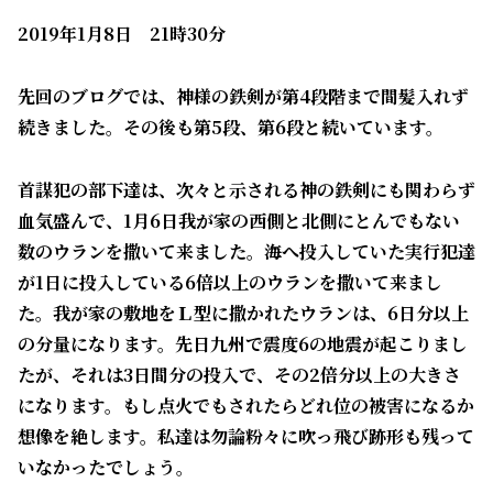
2019年1月8日 21時30分
先回のブログでは、神様の鉄剣が第4段階まで間髪入れず
続きました。その後も第5段、第6段と続いています。
首謀犯の部下達は、次々と示される神の鉄剣にも関わらず
血気盛んで、1月6日我が家の西側と北側にとんでもない
数のウランを撒いて来ました。海へ投入していた実行犯達
が1日に投入している6倍以上のウランを撒いて来まし
た。我が家の敷地をＬ型に撒かれたウランは、6日分以上
の分量になります。先日九州で震度6の地震が起こりまし
たが、それは3日間分の投入で、その2倍分以上の大きさ
になります。もし点火でもされたらどれ位の被害になるか
想像を絶します。私達は勿論粉々に吹っ飛び跡形も残って
いなかったでしょう。