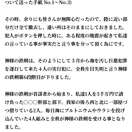
ついて送った手紙 No.1～No.3)
その時、余りにも皆さんが無関心だったので、陸に近い部
分だけ全て撤去し、遠い所はそのままにしておきました。
犯人がボタンを押した時に、ある程度の地震が起きて私達
の言っている事が事実だと言う事を分って頂く為にです。
神様の鉄剣は、そのようにして３月から海を汚し巨悪犯罪
を遂行して来た４人の実行犯に、全員片目失明と言う神様
の鉄剣第6段階目が下りました。
神様の鉄剣が首謀者から始まり、私達1人を5千万円で請
け負った○○○幹部と部下、我家の後ろ西と北に一部屋づ
つ借りている2人、毎日海にプルトニウムやウランを投げ
込んでいた4人組みと全員が神様の鉄剣を受ける事となり
ました。