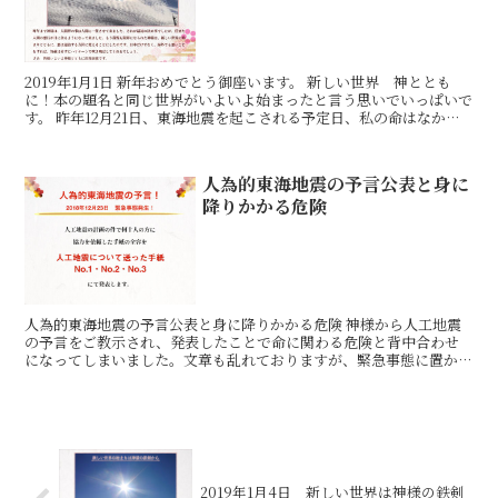
2019年1月1日 新年おめでとう御座います。 新しい世界 神ととも
に！本の題名と同じ世界がいよいよ始まったと言う思いでいっぱいで
す。 昨年12月21日、東海地震を起こされる予定日、私の命はなかっ
たのかも知れません。家の床下に爆弾が仕掛けら
人為的東海地震の予言公表と身に
降りかかる危険
人為的東海地震の予言公表と身に降りかかる危険 神様から人工地震
の予言をご教示され、発表したことで命に関わる危険と背中合わせ
になってしまいました。文章も乱れておりますが、緊急事態に置かれ
た私達のリアルさが伝わるのではないかと思い、あえてこのま
2019年1月4日 新しい世界は神様の鉄剣