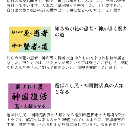
地獄の事をお聞きした後で、再度お聞きしてみました。 神様の皆様
有難う御座います。大体の地獄が解って来ました。 １）要するに、
自分達の生き様が死後の世界という事になるのですね。 ２）生きて
いる間全てが修行になる。 ３）お金に困る事。 ４）病気
知らぬが花の愚者・神が導く賢者
の道
知らぬが花の愚者・神が導く賢者の道 神ともの方より体験談が届き
ました。神ともでは、ワクチンが毒という事は皆さんご存じで、家族
や知人など皆さんに知って頂きたいと、情報を発信しています。 皆
さんもご苦労されて居られると思いますが、長年新聞、テレ
選ばれし民・神国復活 真の人類
となる
選ばれし民・神国復活 真の人類となる 愛知県豊田市の大規模な取水
トラブル、解決法はあるのか？ 報道されているように、東海地方の
工業、農業で使用される用水が危機に瀕しています。水を必要とする
方は多数居られ、早く解決しないと死活問題にもなって来