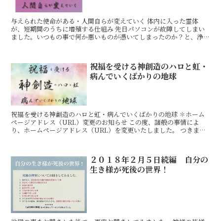
与えられた使命がある・人間自らが変えていく 体内に入った霊体
が、短期間のうちに増殖する仕組み 先日パソコンが故障してしまい
ました。いつもの事で何か悪いものが憑いてしまったのか？と、浄化
するしかないねという事になりました。 自分での浄化は、ど
祝福を受ける神創造のハロと虹・
病んでいくばかりの地球
祝福を受ける神創造のハロと虹・病んでいくばかりの地球 ✽ホーム
ページアドレス（URL）変更のお知らせ この度、諸般の事情によ
り、ホームページアドレス（URL）を変更いたしました。 つきまし
ては、下記の新アドレス（URL）への変更をお願いいた
２０１８年２月５日続編 自分の
生き様が死後の世界！