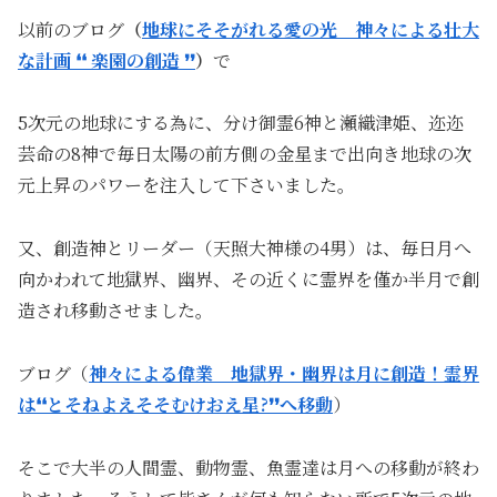
以前のブログ
（
地球にそそがれる愛の光 神々による壮大
な計画 ❛❛ 楽園の創造 ❜❜
）
で
5次元の地球にする為に、分け御霊6神と瀬織津姫、迩迩
芸命の8神で毎日太陽の前方側の金星まで出向き地球の次
元上昇のパワーを注入して下さいました。
又、創造神とリーダー（天照大神様の4男）は、毎日月へ
向かわれて地獄界、幽界、その近くに霊界を僅か半月で創
造され移動させました。
ブログ（
神々による偉業 地獄界・幽界は月に創造！霊界
は❛❛とそねよえそそむけおえ星?❜❜へ移動
）
そこで大半の人間霊、動物霊、魚霊達は月への移動が終わ