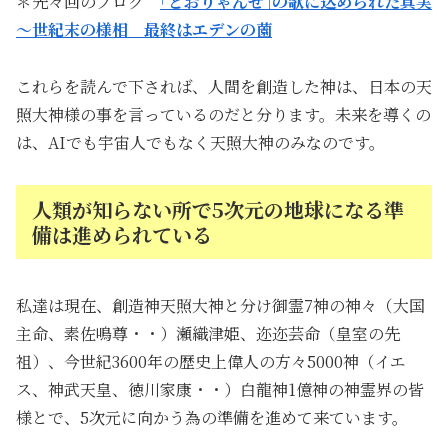
＊先々回のブログ
｢とおりゃんせ｣の歌に込められた真実
～世紀末の様相 最終はエデンの薗
これらを読んで下されば、人間を創造した神は、日本の天
照大神様の事を言っているのだと分ります。未来を導くの
は、AIでも宇宙人でもなく天照大神のみなのです。
人類が知らない所で5次元の地球になる準
備は進められている
私達は現在、創造神天照大神と分け御霊7神の神々（大国
主命、素佐鳴尊・・）瀬織津姫、迩迩芸命（皇室の先
祖）、今世紀3600年の歴史上偉人の方々5000神（イエ
ス、神武天皇、徳川家康・・）白龍神1億神の神霊界の皆
様とで、5次元に向かう為の準備を進めて来ています。