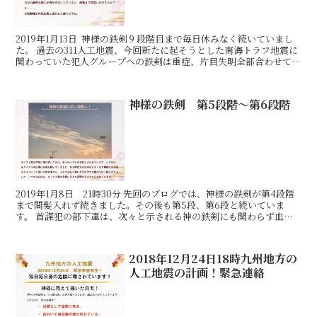
2019年1月13日 神様の鉄剣９段階目まで毎日休みなく続いていまし
た。 過去の311人工地震、今回新たに起そうとした南海トラフ地震に
関わっていた犯人グループへの鉄剣は重症、片目失明全部合わせて
14人でした。 10段階目に入り昨日新たに、
神様の鉄剣 第5段階〜第6段階
2019年1月8日 21時30分 先回のブログでは、神様の鉄剣が第4段階
まで間髪入れず続きました。その後も第5段、第6段と続いていま
す。 首謀犯の部下達は、次々と示される神の鉄剣にも関わらず血気
盛んで、1月6日我が家の西側と北側にとんでもな
2018年12月24日18時九州地方の
人工地震の計画！緊急連絡