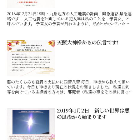
2018年12月24日18時・九州地方の人工地震の計画！緊急連絡 緊急連
絡です！ 人工地震を計画している犯人達は私のことを「予言女」と
呼んでいます。 予言女の予言が外れるように、私がつかんでいた場
所のほかに、緊急に九州地方３カ所、山口県の下
天照大神様からの伝言です!
悪のたくらみも経費の支払いに四苦八苦 毎日、神様から教えて頂い
ています。今日も神様より現在の状況をお聞きしました。 私達に刺
客を向けている主謀者の方々は、邪魔者（私達の事をその様に言って
いるそうです）の為に、10人以上の給料、家賃等の経費を
2019年1月2日 新しい世界は悪
の退治から始まります