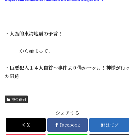
・人為的東海地震の予言！
から始まって、
・巨悪犯人１４人自首～事件より僅か一ヶ月！神様が行っ
た奇跡
神の鉄剣
シェアする
X
Facebook
はてブ