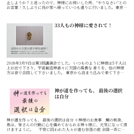
止しようか？と迷ったので、神様にお伺いした所、“やりなさい”との
お言葉！久しぶりに我が家へ帰っていつも通りに行いました。東京か
ら来られた方もおられました。 その中で、遠
33人もの神様に愛されて！
2018年3月9日は第3回講演会でした。 いつものように神様は5千人以
上お出で下さり、宇宙創造神直々に天国の高貴な 香りを、他の神様
方は音で合図して下さいました。 東京から泊まり込みで来て下さっ
た方、又ご夫婦で来て下さった方が居られました。
神が道を作っても、 最後の選択
は自分
神が道を作っても、 最後の選択は自分 ✽神様のお食事 鯛の刺身、
魚は、皆さんの行動に心を痛めておられる神々様に、元気になって頂
けますように。 不安に囚われた人々が進む奈落の底 全国一斉に大