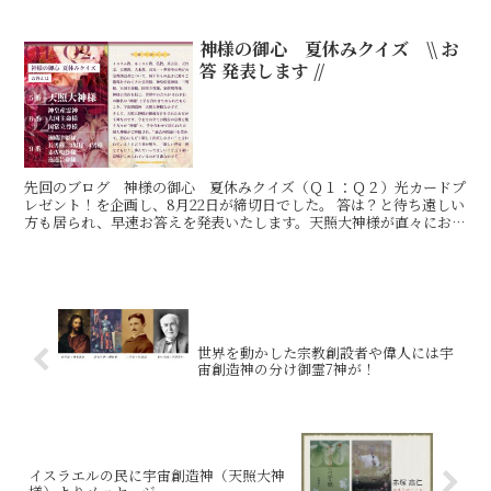
型ワクチン接種が始まり、巷では我も我もと接種会場に
神様の御心 夏休みクイズ \\ お
答 発表します //
先回のブログ 神様の御心 夏休みクイズ（Ｑ１：Ｑ２）光カードプ
レゼント！を企画し、8月22日が締切日でした。 答は？と待ち遠しい
方も居られ、早速お答えを発表いたします。天照大神様が直々にお答
え下さったのは、何番でしょうか？ 又、他の9神がお
世界を動かした宗教創設者や偉人には宇
宙創造神の分け御霊7神が！
イスラエルの民に宇宙創造神（天照大神