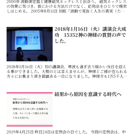
2000年 波動測定器と健康磁気ネックレスと出会う。 磁気ネックレス
の効果に気づき、首にかける方法だけでなく、応用法をひとりで模索
しはじめる。 2005年8月11日 初版「波動で見抜く人生の真実（たま
出版）」出版。 2010年4月1日 ２冊
2018年1月16日（火）講演会大成
功 15352神の神様の賞賛の声で
した。
2018年1月16日（火）初の講演会、寒波も過ぎ去り暖かい当日を迎え
る事ができました。大勢のとは言えませんが、神様とご縁が在られる
方々にお集まり頂き価値ある一日になりました。神様方も1万5千人
以上来て下さり、前日より「皆さんに解るお知らせを
結果から原因を意識する時代へ
2019年4月25日 昨日24日は定例会の日でした。 今回の定例会は、中