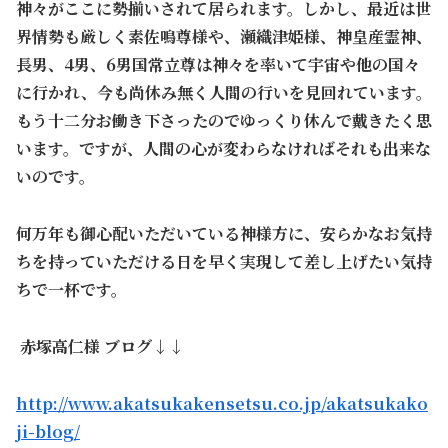
神々がここに勢揃いされて居られます。しかし、最近は世
界情勢も厳しく素佐鳴尊様や、瀬織津姫様、神皇産霊神、
長男、4男、6男国常立尊は神々を率いて宇宙や他の国々
に行かれ、今も尚休み無く人間の行いを見回れています。
もう十二分お働き下さったのでゆっくり休んで戴きたく思
います。ですが、人間の心が変わらなければそれも出来な
いのです。
何万年も御心配いただいている神様方に、安らかなお気持
ちを持っていただける日を早く実現して差し上げたい気持
ちで一杯です。
赤塚高仁様 ブログ↓↓
http://www.akatsukakensetsu.co.jp/akatsukako
ji-blog/