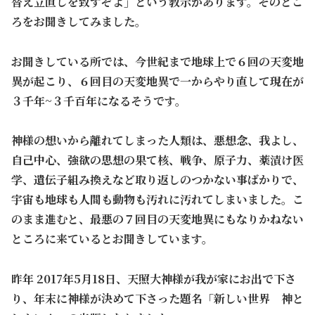
替え立直しを致すぞよ」という教示があります。そのとこ
ろをお聞きしてみました。
お聞きしている所では、今世紀まで地球上で６回の天変地
異が起こり、６回目の天変地異で一からやり直して現在が
３千年~３千百年になるそうです。
神様の想いから離れてしまった人類は、悪想念、我よし、
自己中心、強欲の思想の果て核、戦争、原子力、薬漬け医
学、遺伝子組み換えなど取り返しのつかない事ばかりで、
宇宙も地球も人間も動物も汚れに汚れてしまいました。こ
のまま進むと、最悪の７回目の天変地異にもなりかねない
ところに来ているとお聞きしています。
昨年 2017年5月18日、天照大神様が我が家にお出で下さ
り、年末に神様が決めて下さった題名「新しい世界 神と