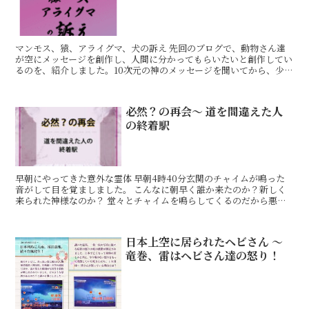
マンモス、猿、アライグマ、犬の訴え 先回のブログで、動物さん達
が空にメッセージを創作し、人間に分かってもらいたいと創作してい
るのを、紹介しました。10次元の神のメッセージを聞いてから、少
しでも多く活動を続けてからこちらに来るという事でした。
必然？の再会〜 道を間違えた人
の終着駅
早朝にやってきた意外な霊体 早朝4時40分玄関のチャイムが鳴った
音がして目を覚ましました。 こんなに朝早く誰か来たのか？新しく
来られた神様なのか？ 堂々とチャイムを鳴らしてくるのだから悪い
人ではないだろうが、玄関まで行ったけれど開ける勇気は
日本上空に居られたヘビさん 〜
竜巻、雷はヘビさん達の怒り！