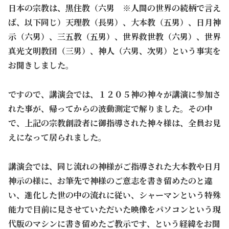
日本の宗教は、黒住教（六男 ※人間の世界の続柄で言え
ば、以下同じ）天理教（長男）、大本教（五男）、日月神
示（六男）、三五教（五男）、世界救世教（六男）、世界
真光文明教団（三男）、神人（六男、次男）という事実を
お聞きしました。
ですので、講演会では、１２０５神の神々が講演に参加さ
れた事が、帰ってからの波動測定で解りました。その中
で、上記の宗教創設者に御指導された神々様は、全員お見
えになって居られました。
講演会では、同じ流れの神様がご指導された大本教や日月
神示の様に、お筆先で神様のご意志を書き留めたのと違
い、進化した世の中の流れに従い、シャーマンという特殊
能力で目前に見させていただいた映像をパソコンという現
代版のマシンに書き留めたご教示です、という経緯をお聞