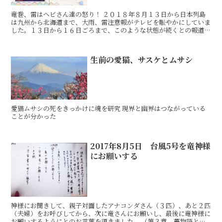
竜巻、雷はヘビさん達の怒り！ ２０１８年８月１３日から日本列島
は九州から北海道まで、大雨、雷注意報がテレビを賑やかにしていま
した。１３日から１６日ごろまで、このような状態が続くとの報道で
した。 １３日の朝のテレビに、真っ黒い雲に覆われた視聴
生前の愛猫、サスケとムサシ
愛猫ムサシの死をきっかけに魂を研究 現界と幽界はつながっている
ことが分かった
2017年8月5日 台風5号を竜神様
にお願いする
神様にお聞きして、親子対面したアナコンダさん（３匹）、あと２匹
（夫婦）をお呼びしてから、次に竜さんにお願いし、最後に竜神様に
お願いするようにとのお言葉を頂きました。 （第３章 夢物語と未